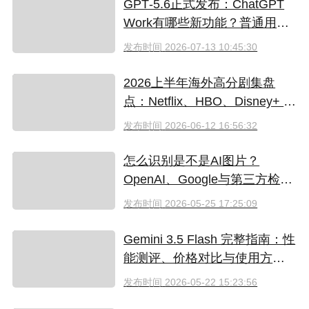
GPT‑5.6正式发布：ChatGPT
Work有哪些新功能？普通用户
值得升级吗
发布时间
2026-07-13 10:45:30
2026上半年海外高分剧集盘
点：Netflix、HBO、Disney+ 哪
些爆款必追？（附国内超划算
发布时间
2026-06-12 16:56:32
看剧指南）
怎么识别是不是AI图片？
OpenAI、Google与第三方检测
工具对比
发布时间
2026-05-25 17:25:09
Gemini 3.5 Flash 完整指南：性
能测评、价格对比与使用方法
（2026）
发布时间
2026-05-22 15:23:56