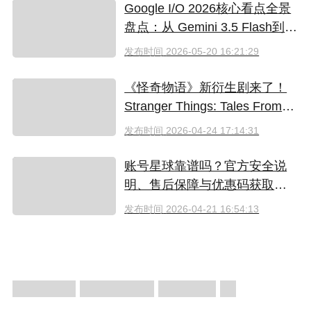
Google I/O 2026核心看点全景
盘点：从 Gemini 3.5 Flash到全
新AI智能体生态
发布时间
2026-05-20 16:21:29
《怪奇物语》新衍生剧来了！
Stranger Things: Tales From
'85 好看吗？附奈飞拼车低价观
发布时间
2026-04-24 17:14:31
看方法
账号星球靠谱吗？官方安全说
明、售后保障与优惠码获取指
南（2026）
发布时间
2026-04-21 16:54:13