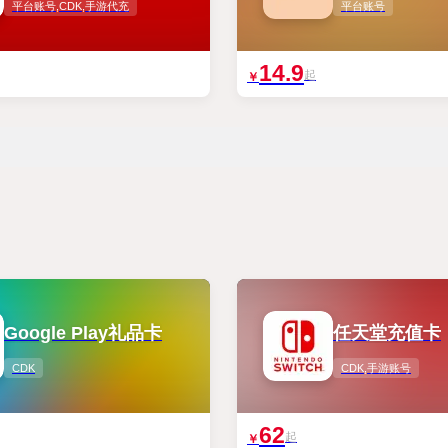
平台账号,CDK,手游代充
平台账号
14.9
起
￥
Google Play礼品卡
任天堂充值卡
CDK
CDK,手游账号
62
起
￥