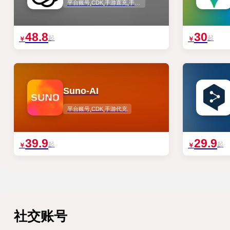
平台账号,CDK,手游直充,手游代充
48.8
30
起
起
￥
￥
Suno-AI
平台账号,CDK,手游代充
39.9
29.9
起
起
￥
￥
社交账号