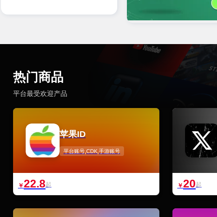
热门商品
平台最受欢迎产品
苹果ID
平台账号,CDK,手游账号
22.8
20
起
起
￥
￥