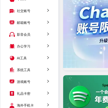
社交账号
邮箱账号
影音会员
办公学习
AI工具
系统工具
游戏账号
礼品卡密
海外手机卡