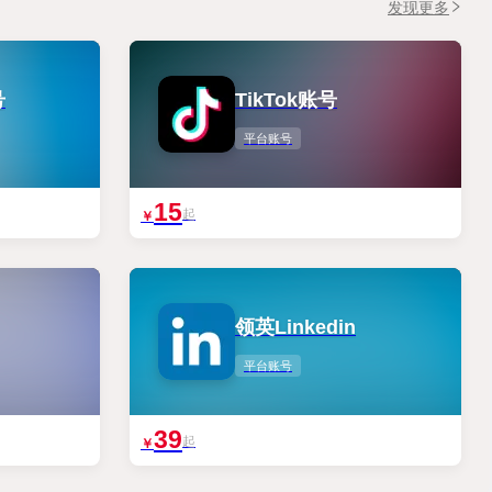
发现更多
号
TikTok账号
平台账号
15
起
￥
领英Linkedin
平台账号
39
起
￥