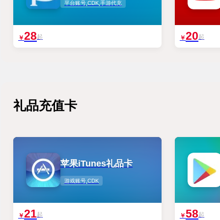
平台账号,CDK,手游代充
28
20
起
起
￥
￥
礼品充值卡
苹果iTunes礼品卡
游戏账号,CDK
21
58
起
起
￥
￥