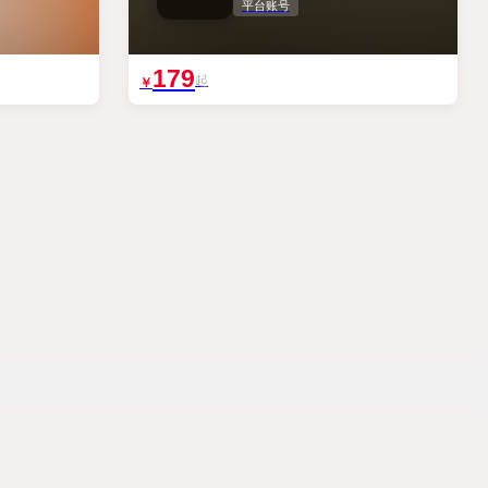
平台账号
179
起
￥