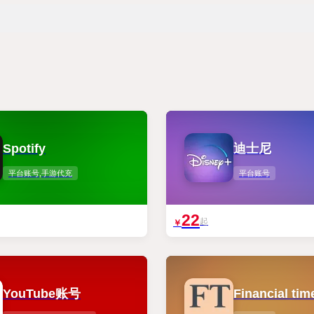
Spotify
迪士尼
平台账号,手游代充
平台账号
22
起
￥
YouTube账号
Financial tim