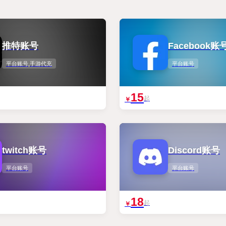
推特账号
Facebook账
平台账号,手游代充
平台账号
15
起
￥
twitch账号
Discord账号
平台账号
平台账号
18
起
￥