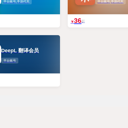
平台账号,手游代充
平台账号,手游代充
36
起
￥
DeepL 翻译会员
平台账号