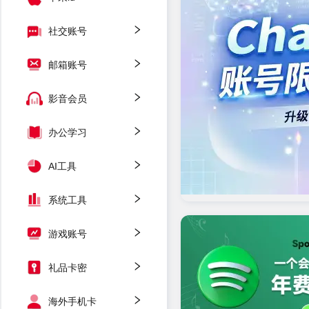
社交账号
邮箱账号
影音会员
办公学习
AI工具
系统工具
游戏账号
礼品卡密
海外手机卡