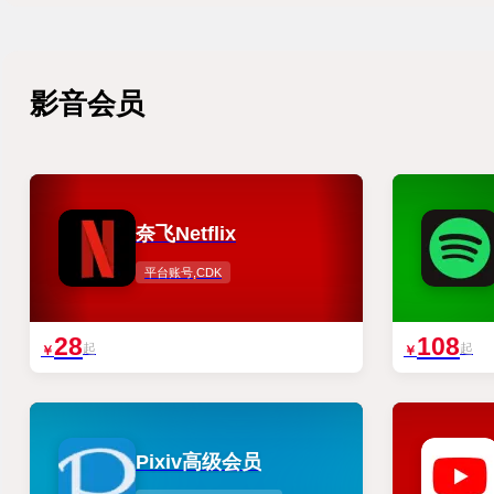
影音会员
奈飞Netflix
平台账号,CDK
28
108
起
起
￥
￥
Pixiv高级会员