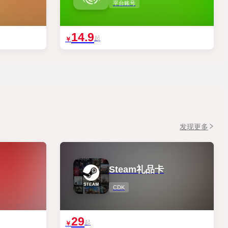
平台账号
14.9
起
￥
发现更多
Steam礼品卡
CDK
29
起
￥