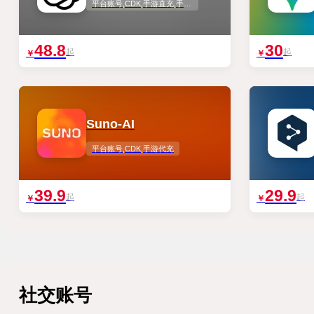
平台账号,CDK,手游直充,手游代充
48.8
30
起
起
￥
￥
Suno-AI
平台账号,CDK,手游代充
39.9
29.9
起
起
￥
￥
社交账号