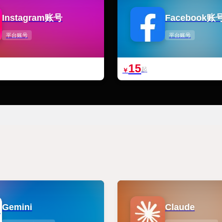
Instagram账号
Facebook账
平台账号
平台账号
15
起
￥
Gemini
Claude