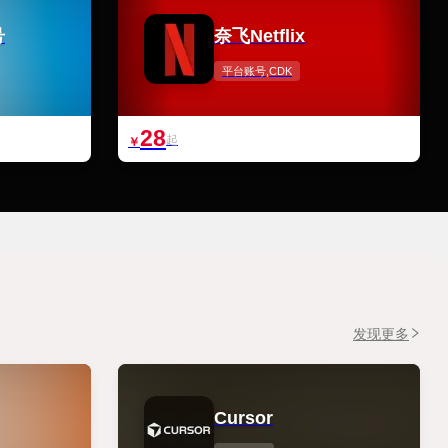
号
奈飞Netflix
平台账号,CDK
28
起
￥
发现更多
Cursor