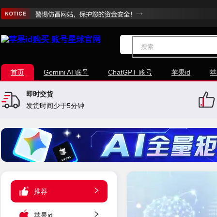
首页
Gemini AI 账号
ChatGPT 账号
苹果id
苹
即时交货
发货时间少于5分钟
推荐
苹果id