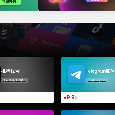
推特账号
Telegram账号
平台账号,手游代充
平台账号,CDK
9.9
起
￥