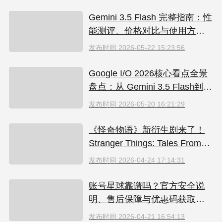
Gemini 3.5 Flash 完整指南：性
能测评、价格对比与使用方法
（2026）
发布时间
2026-05-22 15:23:56
Google I/O 2026核心看点全景
盘点：从 Gemini 3.5 Flash到全
新AI智能体生态
发布时间
2026-05-20 16:21:29
《怪奇物语》新衍生剧来了！
Stranger Things: Tales From
'85 好看吗？附奈飞拼车低价观
发布时间
2026-04-24 17:14:31
看方法
账号星球靠谱吗？官方安全说
明、售后保障与优惠码获取指
南（2026）
发布时间
2026-04-21 16:54:13