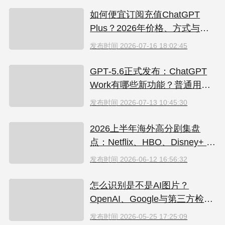
如何便宜订阅充值ChatGPT
Plus？2026年价格、方式与避
坑指南
发布时间
2026-07-16 18:02:45
GPT‑5.6正式发布：ChatGPT
Work有哪些新功能？普通用户
值得升级吗
发布时间
2026-07-13 10:45:30
2026上半年海外高分剧集盘
点：Netflix、HBO、Disney+ 哪
些爆款必追？（附国内超划算
发布时间
2026-06-12 16:56:32
看剧指南）
怎么识别是不是AI图片？
OpenAI、Google与第三方检测
工具对比
发布时间
2026-05-25 17:25:09