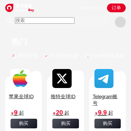
订单
简体中文
/
CNY
热门
即时交货
支付安全快捷
24小时在线服务
苹果全球ID
推特全球ID
Telegram账
号
9
20
9.9
起
起
起
￥
￥
￥
购买
购买
购买