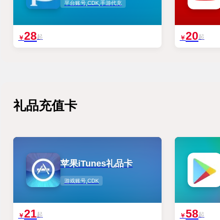
平台账号,CDK,手游代充
28
20
起
起
￥
￥
礼品充值卡
苹果iTunes礼品卡
游戏账号,CDK
21
58
起
起
￥
￥