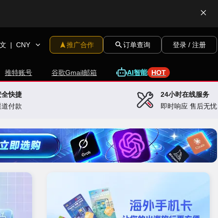
文
|
CNY
推广合作
订单查询
登录 / 注册
A
I
智
推特账号
谷歌Gmail邮箱
能
HOT
安全快捷
24小时在线服务
渠道付款
即时响应 售后无忧