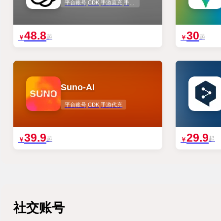
平台账号,CDK,手游直充,手游代充
48.8
30
起
起
￥
￥
Suno-AI
平台账号,CDK,手游代充
39.9
29.9
起
起
￥
￥
社交账号