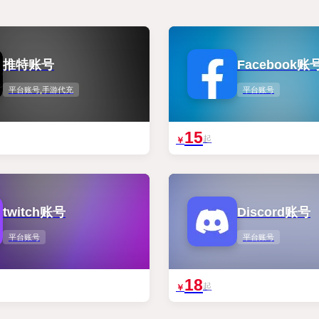
推特账号
Facebook账
平台账号,手游代充
平台账号
15
起
￥
twitch账号
Discord账号
平台账号
平台账号
18
起
￥