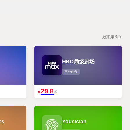
发现更多
HBO鼎级剧场
平台账号
29.8
起
￥
es
Yousician