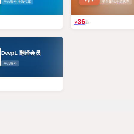
平台账号,手游代充
平台账号,手游代充
36
起
￥
DeepL 翻译会员
平台账号