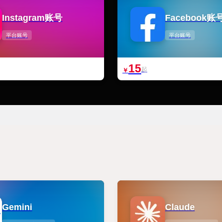
Instagram账号
Facebook账
平台账号
平台账号
15
起
￥
Gemini
Claude