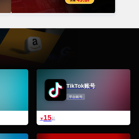
TikTok账号
平台账号
15
起
￥