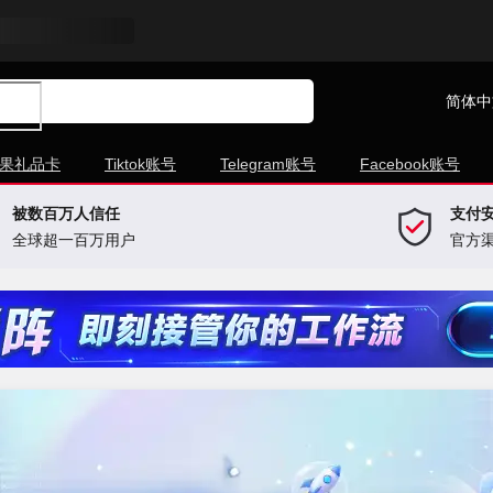
简体中
果礼品卡
Tiktok账号
Telegram账号
Facebook账号
被数百万人信任
支付
全球超一百万用户
官方