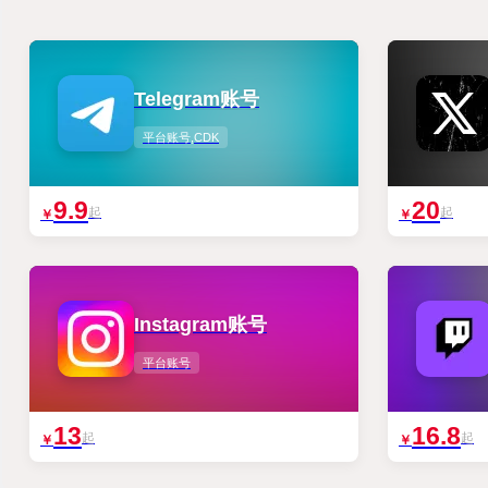
Telegram账号
平台账号,CDK
9.9
20
起
起
￥
￥
Instagram账号
平台账号
13
16.8
起
起
￥
￥