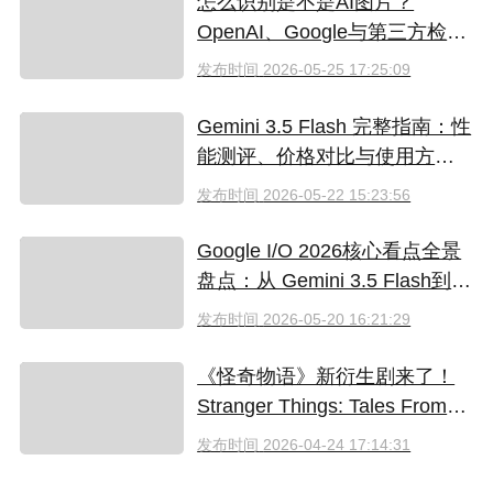
怎么识别是不是AI图片？
OpenAI、Google与第三方检测
工具对比
发布时间
2026-05-25 17:25:09
Gemini 3.5 Flash 完整指南：性
能测评、价格对比与使用方法
（2026）
发布时间
2026-05-22 15:23:56
Google I/O 2026核心看点全景
盘点：从 Gemini 3.5 Flash到全
新AI智能体生态
发布时间
2026-05-20 16:21:29
《怪奇物语》新衍生剧来了！
Stranger Things: Tales From
'85 好看吗？附奈飞拼车低价观
发布时间
2026-04-24 17:14:31
看方法