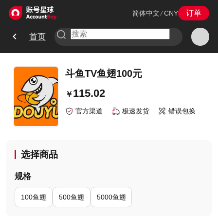
订单
简体中文
/
CNY
首页
斗鱼TV鱼翅100元
115.02
￥
官方渠道
极速发货
错误包换
选择商品
规格
100鱼翅
500鱼翅
5000鱼翅