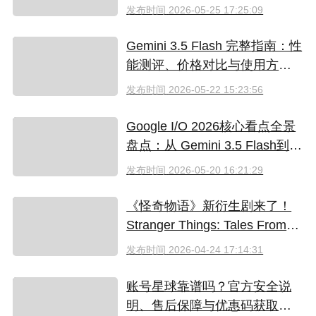
工具对比
发布时间
2026-05-25 17:25:09
Gemini 3.5 Flash 完整指南：性
能测评、价格对比与使用方法
（2026）
发布时间
2026-05-22 15:23:56
Google I/O 2026核心看点全景
盘点：从 Gemini 3.5 Flash到全
新AI智能体生态
发布时间
2026-05-20 16:21:29
《怪奇物语》新衍生剧来了！
Stranger Things: Tales From
'85 好看吗？附奈飞拼车低价观
发布时间
2026-04-24 17:14:31
看方法
账号星球靠谱吗？官方安全说
明、售后保障与优惠码获取指