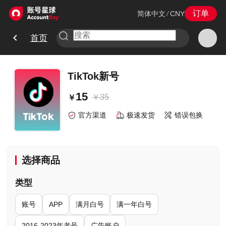
订单
简体中文
/
CNY
首页
TikTok新号
15
￥
35
￥
官方渠道
极速发货
错误包换
选择商品
类型
账号
APP
满月白号
满一年白号
2016-2023年老号
广告账户