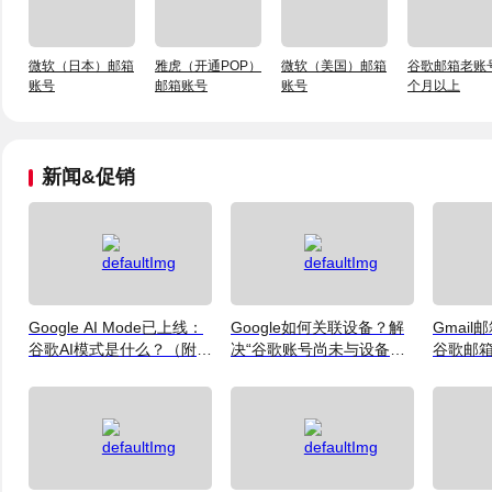
微软（日本）邮箱
雅虎（开通POP）
微软（美国）邮箱
谷歌邮箱老账号
账号
邮箱账号
账号
个月以上
新闻&促销
Google AI Mode已上线：
Google如何关联设备？解
Gmai
谷歌AI模式是什么？（附谷
决“谷歌账号尚未与设备关
谷歌邮
歌账号获取建议）
联”下载失败问题