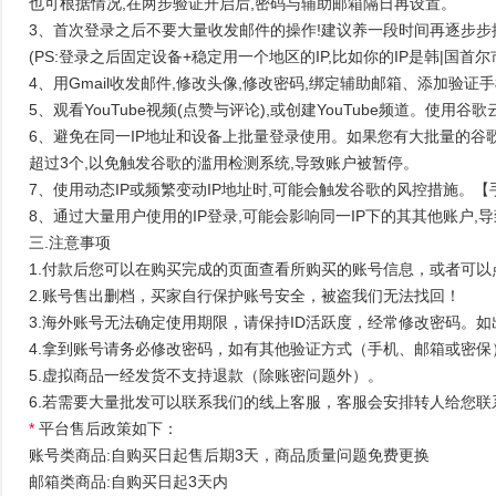
也可根据情况,在两步验证开启后,密码与辅助邮箱隔日再设置。
3、首次登录之后不要大量收发邮件的操作!建议养一段时间再逐步步操
(PS:登录之后固定设备+稳定用一个地区的IP,比如你的IP是韩|国首
4、用Gmail收发邮件,修改头像,修改密码,绑定辅助邮箱、添加验证
5、观看YouTube视频(点赞与评论),或创建YouTube频道。使
6、避免在同一IP地址和设备上批量登录使用。如果您有大批量的谷歌
超过3个,以免触发谷歌的滥用检测系统,导致账户被暂停。
7、使用动态IP或频繁变动IP地址时,可能会触发谷歌的风控措施。【
8、通过大量用户使用的IP登录,可能会影响同一IP下的其其他账户,
三.注意事项
1.付款后您可以在购买完成的页面查看所购买的账号信息，或者可
2.账号售出删档，买家自行保护账号安全，被盗我们无法找回！
3.海外账号无法确定使用期限，请保持ID活跃度，经常修改密码。
4.拿到账号请务必修改密码，如有其他验证方式（手机、邮箱或密
5.虚拟商品一经发货不支持退款（除账密问题外）。
6.若需要大量批发可以联系我们的线上客服，客服会安排转人给您联
*
平台售后政策如下：
账号类商品:自购买日起售后期3天，商品质量问题免费更换
邮箱类商品:自购买日起3天内