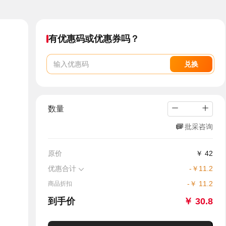
有优惠码或优惠券吗？
兑换
数量
批采咨询
原价
￥
42
优惠合计
-
￥
11.2
-
￥
11.2
商品折扣
到手价
￥
30.8