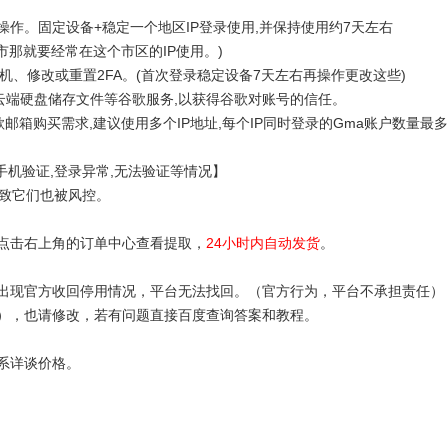
作。固定设备+稳定一个地区IP登录使用,并保持使用约7天左右
尔市那就要经常在这个市区的IP使用。)
手机、修改或重置2FA。(首次登录稳定设备7天左右再操作更改这些)
用谷歌云端硬盘储存文件等谷歌服务,以获得谷歌对账号的信任。
邮箱购买需求,建议使用多个IP地址,每个IP同时登录的Gma账户数量最
手机验证,登录异常,无法验证等情况】
导致它们也被风控。
以点击右上角的订单中心查看提取，
24小时内自动发货
。
如出现官方收回停用情况，平台无法找回。（官方行为，平台不承担责任）
保），也请修改，若有问题直接百度查询答案和教程。
系详谈价格。