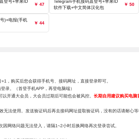
码直登号+苹果ID
Telegram手机接码直登号+苹果ID
￥ 47
￥ 50
软件下载+中文简体汉化包
号)+电报(手机
￥ 44
区，区号+1，购买后您会获得手机号、接码网址，直接登录即可。
电脑登录。（首登手机APP，再登电脑端）
控可以开通大会员，大会员过期后可能也会被风控。
长期自用建议购买电脑
失效无法使用。发送验证码后再去接码网址提取验证码，没有的话请耐心等
次因网络问题无法登入，请隔1~2小时后换网络再次登录尝试。