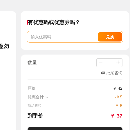
有优惠码或优惠券吗？
兑换
意勿
数量
批采咨询
原价
￥
42
优惠合计
-
￥
5
-
￥
5
商品折扣
到手价
￥
37