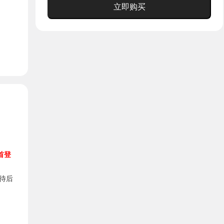
立即购买
首登
待后