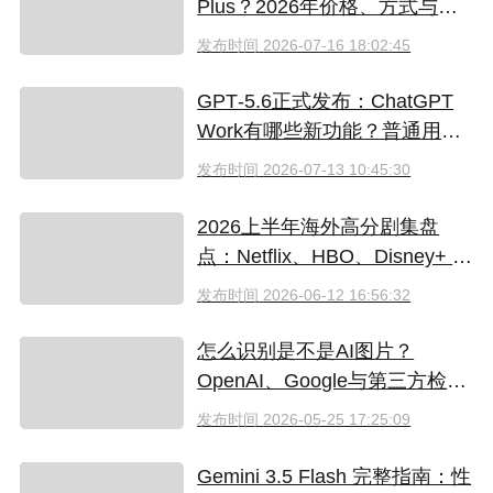
Plus？2026年价格、方式与避
坑指南
发布时间
2026-07-16 18:02:45
GPT‑5.6正式发布：ChatGPT
Work有哪些新功能？普通用户
值得升级吗
发布时间
2026-07-13 10:45:30
2026上半年海外高分剧集盘
点：Netflix、HBO、Disney+ 哪
些爆款必追？（附国内超划算
发布时间
2026-06-12 16:56:32
看剧指南）
怎么识别是不是AI图片？
OpenAI、Google与第三方检测
工具对比
发布时间
2026-05-25 17:25:09
Gemini 3.5 Flash 完整指南：性