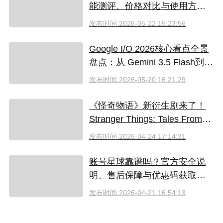
能测评、价格对比与使用方法
（2026）
发布时间
2026-05-22 15:23:56
Google I/O 2026核心看点全景
盘点：从 Gemini 3.5 Flash到全
新AI智能体生态
发布时间
2026-05-20 16:21:29
《怪奇物语》新衍生剧来了！
Stranger Things: Tales From
'85 好看吗？附奈飞拼车低价观
发布时间
2026-04-24 17:14:31
看方法
账号星球靠谱吗？官方安全说
明、售后保障与优惠码获取指
南（2026）
发布时间
2026-04-21 16:54:13