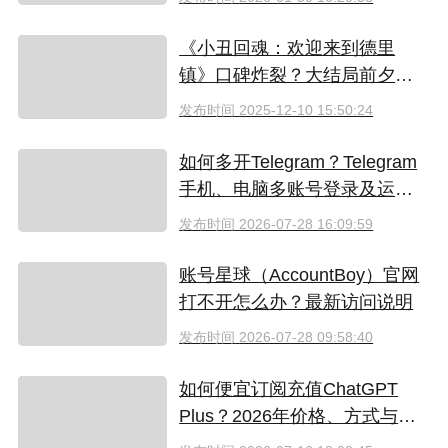
《小丑回魂：欢迎来到德里
镇》口碑炸裂？大结局前夕入
坑指南 & HBO Max低价解锁攻
发布时间
2025-12-10 15:50:24
略
如何多开Telegram？Telegram
手机、电脑多账号登录及运营
指南
发布时间
2026-07-28 16:09:59
账号星球（AccountBoy）官网
打不开怎么办？最新访问说明
发布时间
2026-07-28 09:58:40
如何便宜订阅充值ChatGPT
Plus？2026年价格、方式与避
坑指南