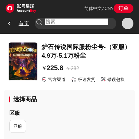
订单
简体中文
/
CNY
首页
炉石传说国际服粉尘号-（亚服）
4.9万-5.1万粉尘
225.8
￥
282
￥
官方渠道
极速发货
错误包换
选择商品
区服
亚服