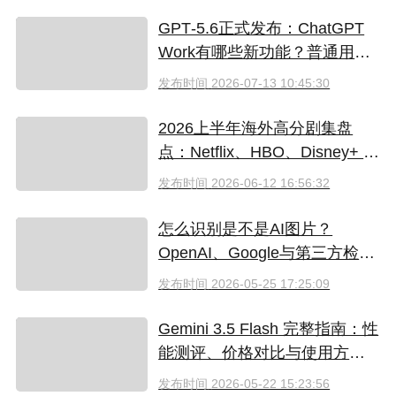
GPT‑5.6正式发布：ChatGPT
Work有哪些新功能？普通用户
值得升级吗
发布时间
2026-07-13 10:45:30
2026上半年海外高分剧集盘
点：Netflix、HBO、Disney+ 哪
些爆款必追？（附国内超划算
发布时间
2026-06-12 16:56:32
看剧指南）
怎么识别是不是AI图片？
OpenAI、Google与第三方检测
工具对比
发布时间
2026-05-25 17:25:09
Gemini 3.5 Flash 完整指南：性
能测评、价格对比与使用方法
（2026）
发布时间
2026-05-22 15:23:56