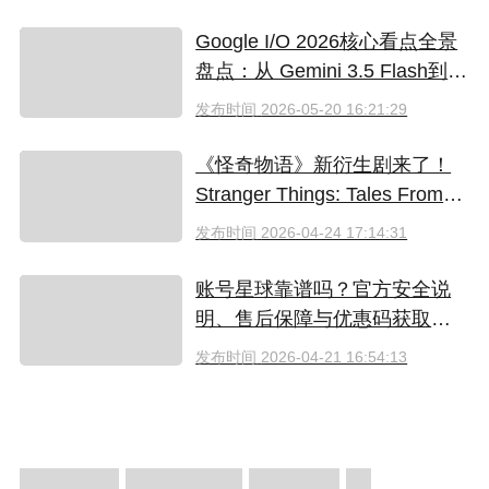
Google I/O 2026核心看点全景
盘点：从 Gemini 3.5 Flash到全
新AI智能体生态
发布时间
2026-05-20 16:21:29
《怪奇物语》新衍生剧来了！
Stranger Things: Tales From
'85 好看吗？附奈飞拼车低价观
发布时间
2026-04-24 17:14:31
看方法
账号星球靠谱吗？官方安全说
明、售后保障与优惠码获取指
南（2026）
发布时间
2026-04-21 16:54:13