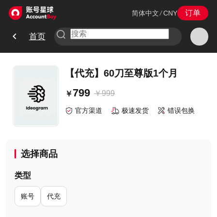
订单
简体中文
/
CNY
首页
【代充】60刀至尊版1个月
799
￥
999
￥
官方渠道
极速发货
错误包换
选择商品
类型
账号
代充