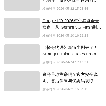
能测评、价格对比与使用方法
（2026）
发布时间
2026-05-22 15:23:56
Google I/O 2026核心看点全景
盘点：从 Gemini 3.5 Flash到全
新AI智能体生态
发布时间
2026-05-20 16:21:29
《怪奇物语》新衍生剧来了！
Stranger Things: Tales From
'85 好看吗？附奈飞拼车低价观
发布时间
2026-04-24 17:14:31
看方法
账号星球靠谱吗？官方安全说
明、售后保障与优惠码获取指
南（2026）
发布时间
2026-04-21 16:54:13