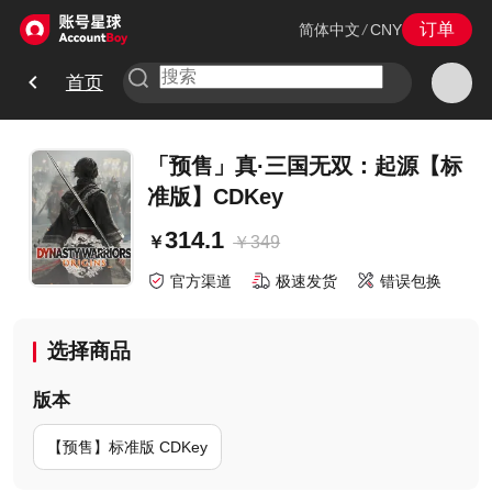
订单
简体中文
/
CNY
首页
「预售」真·三国无双：起源【标
准版】CDKey
314.1
￥
349
￥
官方渠道
极速发货
错误包换
选择商品
版本
【预售】标准版 CDKey