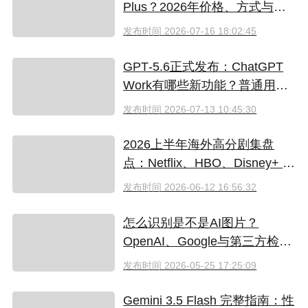
Plus？2026年价格、方式与避
坑指南
发布时间
2026-07-16 18:02:45
GPT‑5.6正式发布：ChatGPT
Work有哪些新功能？普通用户
值得升级吗
发布时间
2026-07-13 10:45:30
2026上半年海外高分剧集盘
点：Netflix、HBO、Disney+ 哪
些爆款必追？（附国内超划算
发布时间
2026-06-12 16:56:32
看剧指南）
怎么识别是不是AI图片？
OpenAI、Google与第三方检测
工具对比
发布时间
2026-05-25 17:25:09
Gemini 3.5 Flash 完整指南：性