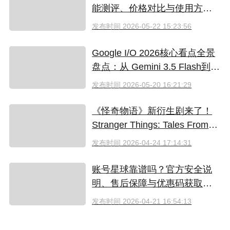
能测评、价格对比与使用方法
（2026）
发布时间
2026-05-22 15:23:56
Google I/O 2026核心看点全景
盘点：从 Gemini 3.5 Flash到全
新AI智能体生态
发布时间
2026-05-20 16:21:29
《怪奇物语》新衍生剧来了！
Stranger Things: Tales From
'85 好看吗？附奈飞拼车低价观
发布时间
2026-04-24 17:14:31
看方法
账号星球靠谱吗？官方安全说
明、售后保障与优惠码获取指
南（2026）
发布时间
2026-04-21 16:54:13