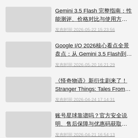
Gemini 3.5 Flash 完整指南：性
能测评、价格对比与使用方法
（2026）
发布时间
2026-05-22 15:23:56
Google I/O 2026核心看点全景
盘点：从 Gemini 3.5 Flash到全
新AI智能体生态
发布时间
2026-05-20 16:21:29
《怪奇物语》新衍生剧来了！
Stranger Things: Tales From
'85 好看吗？附奈飞拼车低价观
发布时间
2026-04-24 17:14:31
看方法
账号星球靠谱吗？官方安全说
明、售后保障与优惠码获取指
南（2026）
发布时间
2026-04-21 16:54:13