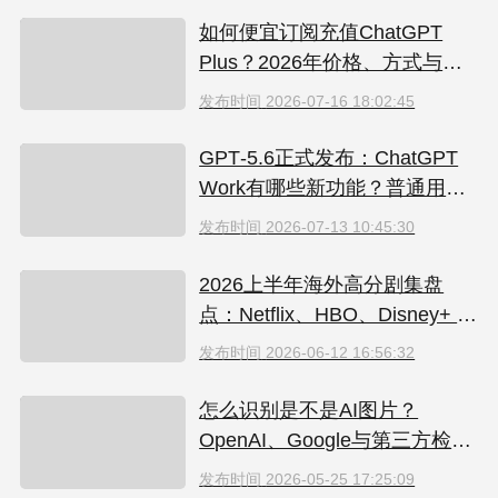
如何便宜订阅充值ChatGPT
Plus？2026年价格、方式与避
坑指南
发布时间
2026-07-16 18:02:45
GPT‑5.6正式发布：ChatGPT
Work有哪些新功能？普通用户
值得升级吗
发布时间
2026-07-13 10:45:30
2026上半年海外高分剧集盘
点：Netflix、HBO、Disney+ 哪
些爆款必追？（附国内超划算
发布时间
2026-06-12 16:56:32
看剧指南）
怎么识别是不是AI图片？
OpenAI、Google与第三方检测
工具对比
发布时间
2026-05-25 17:25:09