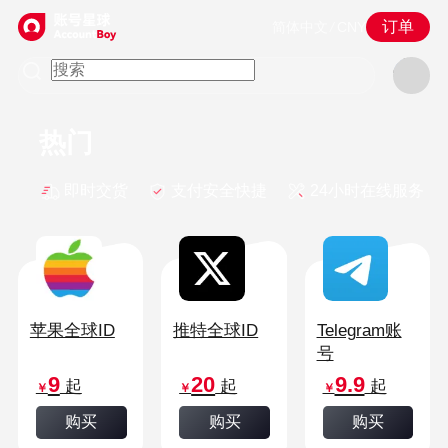
订单
简体中文
/
CNY
热门
即时交货
支付安全快捷
24小时在线服务
苹果全球ID
推特全球ID
Telegram账
号
9
20
9.9
起
起
起
￥
￥
￥
购买
购买
购买