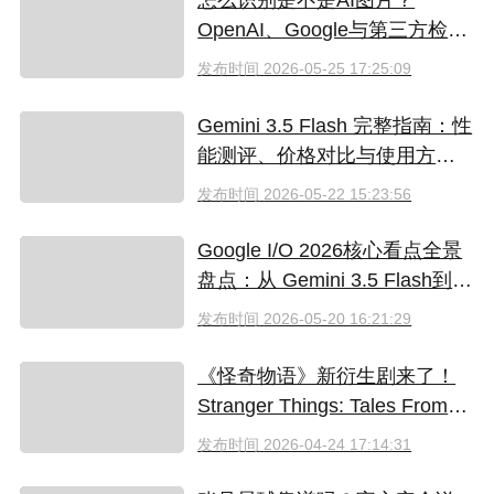
怎么识别是不是AI图片？
OpenAI、Google与第三方检测
工具对比
发布时间
2026-05-25 17:25:09
Gemini 3.5 Flash 完整指南：性
能测评、价格对比与使用方法
（2026）
发布时间
2026-05-22 15:23:56
Google I/O 2026核心看点全景
盘点：从 Gemini 3.5 Flash到全
新AI智能体生态
发布时间
2026-05-20 16:21:29
《怪奇物语》新衍生剧来了！
Stranger Things: Tales From
'85 好看吗？附奈飞拼车低价观
发布时间
2026-04-24 17:14:31
看方法