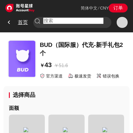
订单
简体中文
/
CNY
首页
BUD（国际服）代充-新手礼包2
个
43
￥
51.6
￥
官方渠道
极速发货
错误包换
选择商品
面额