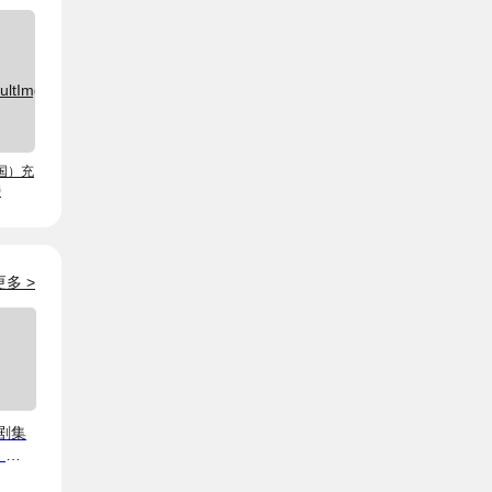
国）充
镑
更多
>
剧集
、
追？