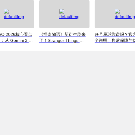
（附国内超划算看剧
南）
 I/O 2026核心看点
《怪奇物语》新衍生剧来
账号星球靠谱吗？官
从 Gemini 3.5
了！Stranger Things:
全说明、售后保障与
到全新AI智能体生态
Tales From '85 好看吗？
码获取指南（2026）
附奈飞拼车低价观看方法