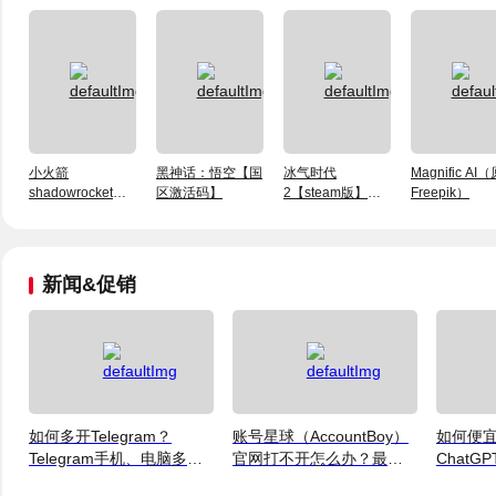
小火箭
黑神话：悟空【国
冰气时代
Magnific AI
shadowrocket（独
区激活码】
2【steam版】激
Freepik）
享）账号
活码
新闻&促销
如何多开Telegram？
账号星球（AccountBoy）
如何便
Telegram手机、电脑多账
官网打不开怎么办？最新
ChatGP
号登录及运营指南
访问说明
格、方