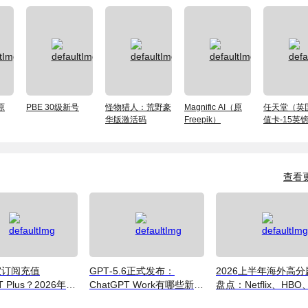
（原
PBE 30级新号
怪物猎人：荒野豪
Magnific AI（原
任天堂（英
华版激活码
Freepik）
值卡-15英
查看
宜订阅充值
GPT‑5.6正式发布：
2026上半年海外高分
T Plus？2026年价
ChatGPT Work有哪些新功
盘点：Netflix、HBO
式与避坑指南
能？普通用户值得升级吗
Disney+ 哪些爆款必