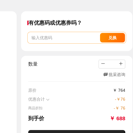
有优惠码或优惠券吗？
兑换
数量
批采咨询
原价
￥
764
优惠合计
-
￥
76
-
￥
76
商品折扣
到手价
￥
688