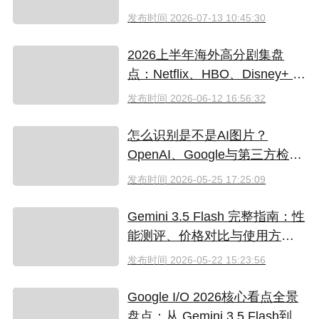
值得升级吗
发布时间
2026-07-13 10:45:30
2026上半年海外高分剧集盘
点：Netflix、HBO、Disney+ 哪
些爆款必追？（附国内超划算
发布时间
2026-06-12 16:56:32
看剧指南）
怎么识别是不是AI图片？
OpenAI、Google与第三方检测
工具对比
发布时间
2026-05-25 17:25:09
Gemini 3.5 Flash 完整指南：性
能测评、价格对比与使用方法
（2026）
发布时间
2026-05-22 15:23:56
Google I/O 2026核心看点全景
盘点：从 Gemini 3.5 Flash到全