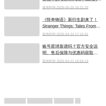
新AI智能体生态
发布时间
2026-05-20 16:21:29
《怪奇物语》新衍生剧来了！
Stranger Things: Tales From
'85 好看吗？附奈飞拼车低价观
发布时间
2026-04-24 17:14:31
看方法
账号星球靠谱吗？官方安全说
明、售后保障与优惠码获取指
南（2026）
发布时间
2026-04-21 16:54:13