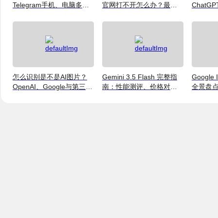
Telegram手机、电脑多账
官网打不开怎么办？最新
ChatGP
号登录及运营指南
访问说明
格、方
怎么识别是不是AI图片？
Gemini 3.5 Flash 完整指
Google
OpenAI、Google与第三方
南：性能测评、价格对比
全景盘点：
检测工具对比
与使用方法（2026）
Flash