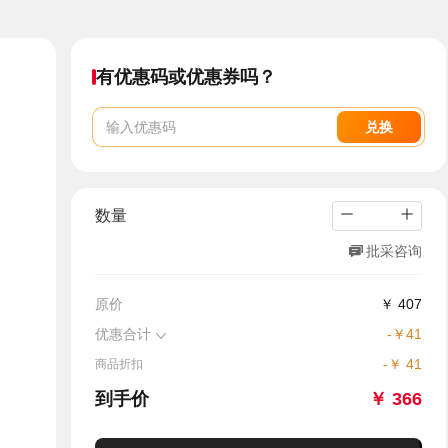
有优惠码或优惠券吗？
兑换
数量
批采咨询
原价
￥
407
优惠合计
-
￥
41
-
￥
41
商品折扣
到手价
￥
366