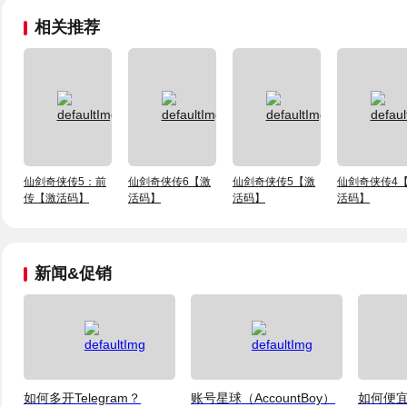
相关推荐
仙剑奇侠传5：前
仙剑奇侠传6【激
仙剑奇侠传5【激
仙剑奇侠传4
传【激活码】
活码】
活码】
活码】
新闻&促销
如何多开Telegram？
账号星球（AccountBoy）
如何便