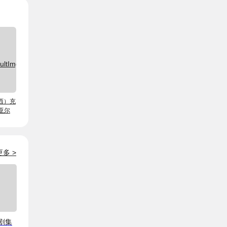
西）充
雷亚尔
更多
>
剧集