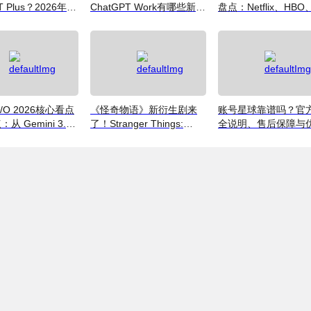
T Plus？2026年价
ChatGPT Work有哪些新功
盘点：Netflix、HBO
式与避坑指南
能？普通用户值得升级吗
Disney+ 哪些爆款必
（附国内超划算看剧
南）
 I/O 2026核心看点
《怪奇物语》新衍生剧来
账号星球靠谱吗？官
从 Gemini 3.5
了！Stranger Things:
全说明、售后保障与
到全新AI智能体生态
Tales From '85 好看吗？
码获取指南（2026）
附奈飞拼车低价观看方法