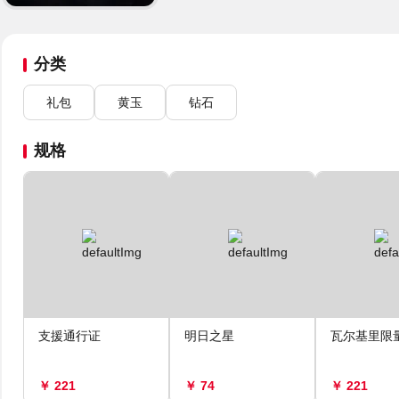
分类
礼包
黄玉
钻石
规格
支援通行证
明日之星
瓦尔基里限
￥ 221
￥ 74
￥ 221