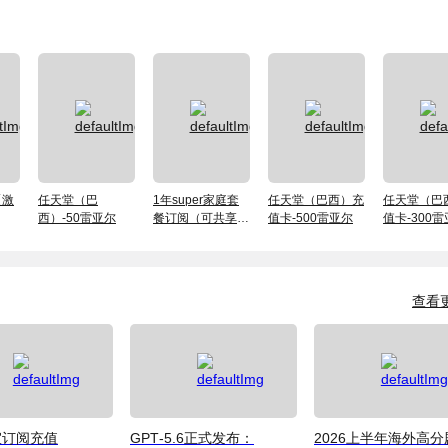
【激
任天堂（巴
1年super家庭套
任天堂（巴西）充
任天堂（巴
西）-50雷亚尔
餐订阅（可共享给
值卡-500雷亚尔
值卡-300
5人）
查看
宜订阅充值
GPT‑5.6正式发布：
2026上半年海外高分