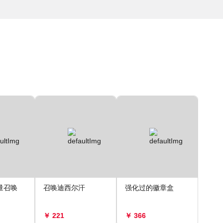
量召唤
召唤迪西尔汗
强化过的徽章盒
￥ 221
￥ 366