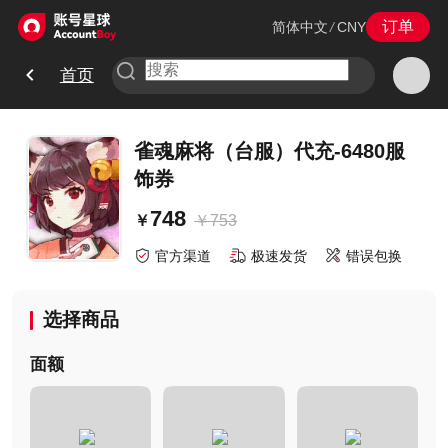
订单
简体中文
/
CNY
首页
雀魂麻将（台服）代充-6480服
饰券
748
￥
753
￥
官方渠道
极速发货
错误包换
选择商品
面额