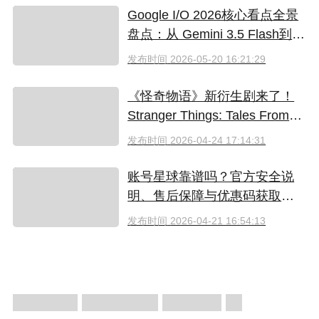
Google I/O 2026核心看点全景
盘点：从 Gemini 3.5 Flash到全
新AI智能体生态
发布时间
2026-05-20 16:21:29
《怪奇物语》新衍生剧来了！
Stranger Things: Tales From
'85 好看吗？附奈飞拼车低价观
发布时间
2026-04-24 17:14:31
看方法
账号星球靠谱吗？官方安全说
明、售后保障与优惠码获取指
南（2026）
发布时间
2026-04-21 16:54:13