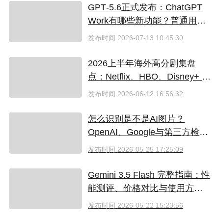
GPT‑5.6正式发布：ChatGPT
Work有哪些新功能？普通用户
值得升级吗
发布时间
2026-07-13 10:45:30
2026上半年海外高分剧集盘
点：Netflix、HBO、Disney+ 哪
些爆款必追？（附国内超划算
发布时间
2026-06-12 16:56:32
看剧指南）
怎么识别是不是AI图片？
OpenAI、Google与第三方检测
工具对比
发布时间
2026-05-25 17:25:09
Gemini 3.5 Flash 完整指南：性
能测评、价格对比与使用方法
（2026）
发布时间
2026-05-22 15:23:56