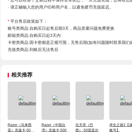
· 您可以在整个交易过程中保持登录状态，一旦充值完成，您将在您
· 请正确输入您的用户ID和用户名，以避免硬币充值延迟。
*
平台售后政策如下：
账号类商品:自购买日起售后期3天，商品质量问题免费更换
邮箱类商品:自购买日起3天内
卡密类商品:因卡密都是正规可囤，无售后期(如有问题随时联系我们
充值类商品:到账后无法售后
相关推荐
Razer（马来西
Razer（中国台
任天堂（巴
求生之路2【
亚）充值卡-50马
湾）充值卡-500新
西）-50雷亚尔
账号】