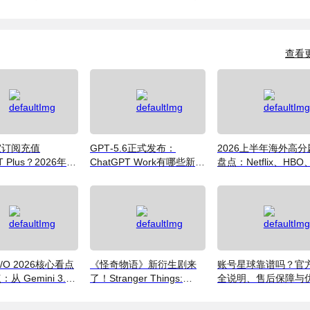
币
里拉
币
查看
宜订阅充值
GPT‑5.6正式发布：
2026上半年海外高分
T Plus？2026年价
ChatGPT Work有哪些新功
盘点：Netflix、HBO
式与避坑指南
能？普通用户值得升级吗
Disney+ 哪些爆款必
（附国内超划算看剧
南）
 I/O 2026核心看点
《怪奇物语》新衍生剧来
账号星球靠谱吗？官
从 Gemini 3.5
了！Stranger Things:
全说明、售后保障与
到全新AI智能体生态
Tales From '85 好看吗？
码获取指南（2026）
附奈飞拼车低价观看方法