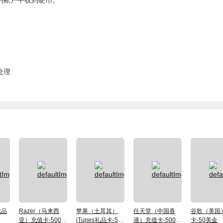
的帐户中收到硬币。
处理
成品
Razer（马来西
苹果（土耳其）
任天堂（中国香
谷歌（美国
亚）充值卡-500马
iTunes礼品卡-50
港）充值卡-500港
卡-50美金