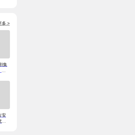
更多
>
剧集
、
追？
指
方安
优惠