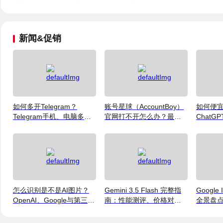
币
台币
新闻&促销
如何多开Telegram？
账号星球（AccountBoy）
如何便
Telegram手机、电脑多账
官网打不开怎么办？最新
ChatGP
号登录及运营指南
访问说明
格、方
怎么识别是不是AI图片？
Gemini 3.5 Flash 完整指
Google
OpenAI、Google与第三方
南：性能测评、价格对比
全景盘点：
检测工具对比
与使用方法（2026）
Flash