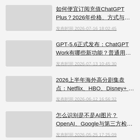
如何便宜订阅充值ChatGPT
Plus？2026年价格、方式与避
坑指南
发布时间
2026-07-16 18:02:45
GPT‑5.6正式发布：ChatGPT
Work有哪些新功能？普通用户
值得升级吗
发布时间
2026-07-13 10:45:30
2026上半年海外高分剧集盘
点：Netflix、HBO、Disney+ 哪
些爆款必追？（附国内超划算
发布时间
2026-06-12 16:56:32
看剧指南）
怎么识别是不是AI图片？
OpenAI、Google与第三方检测
工具对比
发布时间
2026-05-25 17:25:09