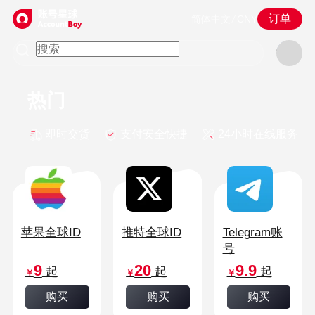
订单
简体中文
/
CNY
热门
即时交货
支付安全快捷
24小时在线服务
苹果全球ID
推特全球ID
Telegram账
号
9
20
9.9
起
起
起
￥
￥
￥
购买
购买
购买