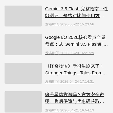
Gemini 3.5 Flash 完整指南：性
能测评、价格对比与使用方法
（2026）
发布时间
2026-05-22 15:23:56
Google I/O 2026核心看点全景
盘点：从 Gemini 3.5 Flash到全
新AI智能体生态
发布时间
2026-05-20 16:21:29
《怪奇物语》新衍生剧来了！
Stranger Things: Tales From
'85 好看吗？附奈飞拼车低价观
发布时间
2026-04-24 17:14:31
看方法
账号星球靠谱吗？官方安全说
明、售后保障与优惠码获取指
南（2026）
发布时间
2026-04-21 16:54:13