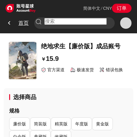
订单
简体中文
/
CNY
首页
绝地求生【廉价版】成品账号
15.9
￥
官方渠道
极速发货
错误包换
选择商品
规格
廉价版
简装版
精英版
年度版
黄金版
白金版
典藏版
收藏版