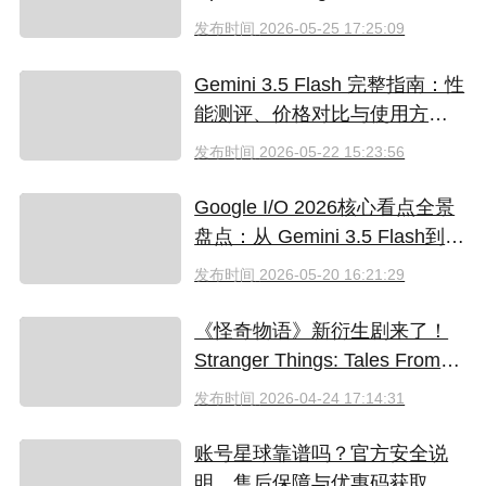
工具对比
发布时间
2026-05-25 17:25:09
Gemini 3.5 Flash 完整指南：性
能测评、价格对比与使用方法
（2026）
发布时间
2026-05-22 15:23:56
Google I/O 2026核心看点全景
盘点：从 Gemini 3.5 Flash到全
新AI智能体生态
发布时间
2026-05-20 16:21:29
《怪奇物语》新衍生剧来了！
Stranger Things: Tales From
'85 好看吗？附奈飞拼车低价观
发布时间
2026-04-24 17:14:31
看方法
账号星球靠谱吗？官方安全说
明、售后保障与优惠码获取指