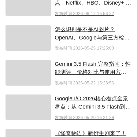
点：Netflix、HBO、Disney+ 哪
些爆款必追？（附国内超划算
发布时间
2026-06-12 16:56:32
看剧指南）
怎么识别是不是AI图片？
OpenAI、Google与第三方检测
工具对比
发布时间
2026-05-25 17:25:09
Gemini 3.5 Flash 完整指南：性
能测评、价格对比与使用方法
（2026）
发布时间
2026-05-22 15:23:56
Google I/O 2026核心看点全景
盘点：从 Gemini 3.5 Flash到全
新AI智能体生态
发布时间
2026-05-20 16:21:29
《怪奇物语》新衍生剧来了！