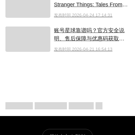
Stranger Things: Tales From
'85 好看吗？附奈飞拼车低价观
发布时间
2026-04-24 17:14:31
看方法
账号星球靠谱吗？官方安全说
明、售后保障与优惠码获取指
南（2026）
发布时间
2026-04-21 16:54:13