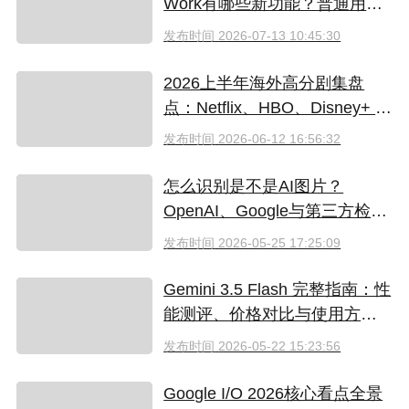
Work有哪些新功能？普通用户
值得升级吗
发布时间
2026-07-13 10:45:30
2026上半年海外高分剧集盘
点：Netflix、HBO、Disney+ 哪
些爆款必追？（附国内超划算
发布时间
2026-06-12 16:56:32
看剧指南）
怎么识别是不是AI图片？
OpenAI、Google与第三方检测
工具对比
发布时间
2026-05-25 17:25:09
Gemini 3.5 Flash 完整指南：性
能测评、价格对比与使用方法
（2026）
发布时间
2026-05-22 15:23:56
Google I/O 2026核心看点全景