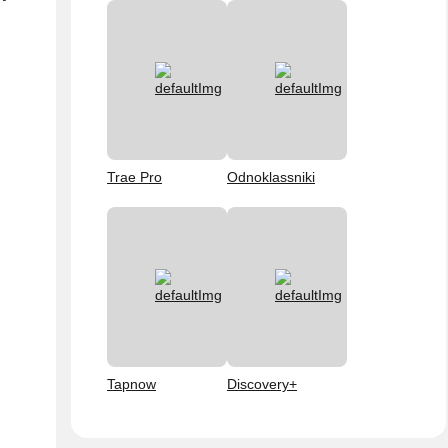
Trae Pro
Odnoklassniki
Tapnow
Discovery+