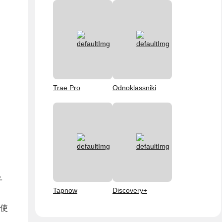
Trae Pro
Odnoklassniki
子
Tapnow
Discovery+
果使