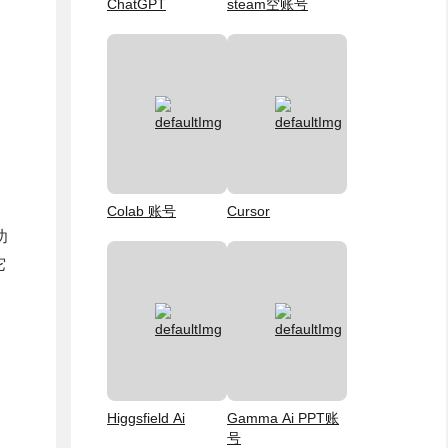
ChatGPT
steam空账号
Colab 账号
Cursor
功
它
、
Higgsfield Ai
Gamma Ai PPT账
号