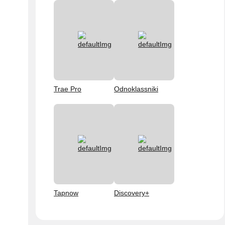
Trae Pro
Odnoklassniki
Tapnow
Discovery+