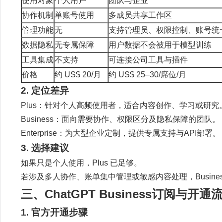
使用对象
个人用户
团队与企业
协作机制
单账号使用
多成员共享工作区
管理功能
无
支持管理员、权限控制、账号统
数据隐私
无专属保障
用户数据不会被用于模型训练
工具集成
不支持
可连接公司工具与插件
价格
约 US$ 20/月
约 US$ 25–30/席位/月
2. 定位差异
Plus：针对个人高频使用者，适合内容创作、学习或研究
Business：面向需要协作、权限区分及隐私保障的团队。
Enterprise：为大型企业定制，提供专属支持与API部署。
3. 选择建议
如果只是个人使用，Plus 已足够。
若涉及多人协作、账单集中管理或敏感内容处理，Busines
三、ChatGPT Business订阅与开通
1. 官方开通步骤