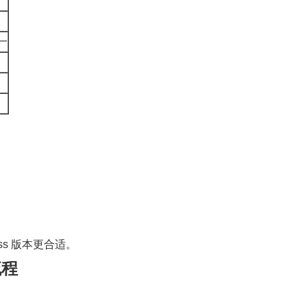
一
。
s 版本更合适。
流程