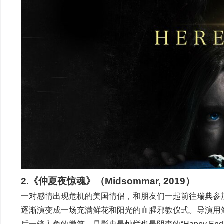
2.《仲夏夜惊魂》（Midsommar, 2019）
一对感情出现危机的美国情侣，和朋友们一起前往瑞典参
逐渐演变成一场充满鲜花和阳光的血腥邪教仪式。导演用