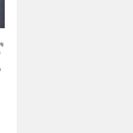
海
终
怖