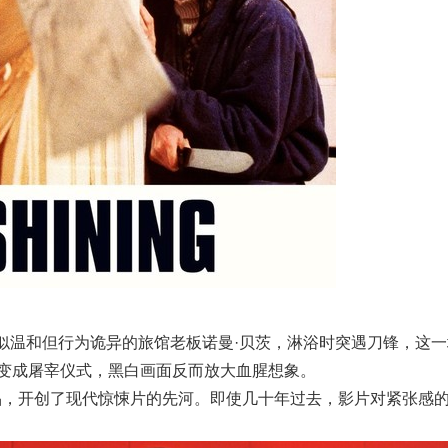
似温和但行为诡异的旅馆老板诺曼·贝茨，淋浴时突遇刀锋，这一
为变成屠宰仪式，黑白画面反而放大血腥想象。
品，开创了现代惊悚片的先河。即使几十年过去，影片对紧张感