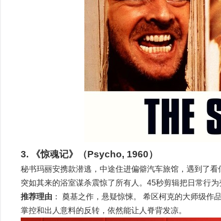
3. 《惊魂记》（Psycho, 1960）
秘书玛丽安携款潜逃，中途住进偏僻汽车旅馆，遇到了看
突如其来的浴室谋杀震惊了所有人。45秒剪辑把日常行
推荐理由
： 奠基之作，悬疑惊悚。 希区柯克的大师级作
掌控和出人意料的反转，依然能让人脊背发凉。