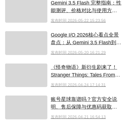
Gemini 3.5 Flash 完整指南：性
能测评、价格对比与使用方法
（2026）
发布时间
2026-05-22 15:23:56
Google I/O 2026核心看点全景
盘点：从 Gemini 3.5 Flash到全
新AI智能体生态
发布时间
2026-05-20 16:21:29
《怪奇物语》新衍生剧来了！
Stranger Things: Tales From
'85 好看吗？附奈飞拼车低价观
发布时间
2026-04-24 17:14:31
看方法
账号星球靠谱吗？官方安全说
明、售后保障与优惠码获取指
南（2026）
发布时间
2026-04-21 16:54:13