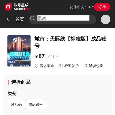
订单
简体中文
/
CNY
首页
城市：天际线【标准版】成品账
号
87
￥
109
￥
官方渠道
极速发货
错误包换
选择商品
类别
激活码
成品账号