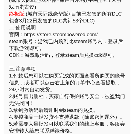
(城市天际线游戏本体+原声音乐+数字画册+五大游
戏历史古迹)
终极版
:(城市天际线豪华版+目前已发售的所有DLC
包含3月22日发售的DLC共计53个DLC)
二.使用说明
官网：https://store.steampowered.com/
steam账号：游戏已内购到此steam账号内，登录后
下载游戏即可。
CDK：游戏激活码，登录steam后兑换cdk即可。
三.注意事项
1.付款后您可以在购买完成的页面查看所购买的账号
信息，或者可以点击右上角的订单中心查看提取，
24小时内自动发货。
2.账号售出删档，买家自行保护账号安全，被盗我们
无法找回！
3.拿到激活码后请即时到steam内兑换。
4.虚拟商品一经发货不支持退款（除账密问题外）。
5.若需要大量批发可以联系我们的线上客服，客服会
安排转人给您联系详谈价格。