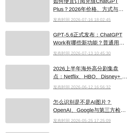
如何便宜订阅充值ChatGPT
Plus？2026年价格、方式与避
坑指南
发布时间
2026-07-16 18:02:45
GPT‑5.6正式发布：ChatGPT
Work有哪些新功能？普通用户
值得升级吗
发布时间
2026-07-13 10:45:30
2026上半年海外高分剧集盘
点：Netflix、HBO、Disney+ 哪
些爆款必追？（附国内超划算
发布时间
2026-06-12 16:56:32
看剧指南）
怎么识别是不是AI图片？
OpenAI、Google与第三方检测
工具对比
发布时间
2026-05-25 17:25:09