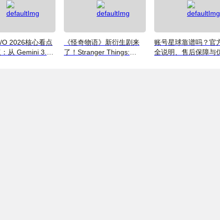
 I/O 2026核心看点
《怪奇物语》新衍生剧来
账号星球靠谱吗？官
从 Gemini 3.5
了！Stranger Things:
全说明、售后保障与
到全新AI智能体生态
Tales From '85 好看吗？
码获取指南（2026）
附奈飞拼车低价观看方法