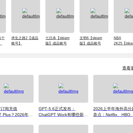
1个
求生之路2【成品
七日杀【steam
文明6【steam
NBA
】
账号】
版】成品账号
版】成品账号
2K25【ste
版】成品账
查看
宜订阅充值
GPT‑5.6正式发布：
2026上半年海外高分
T Plus？2026年价
ChatGPT Work有哪些新功
盘点：Netflix、HBO
式与避坑指南
能？普通用户值得升级吗
Disney+ 哪些爆款必
（附国内超划算看剧
南）