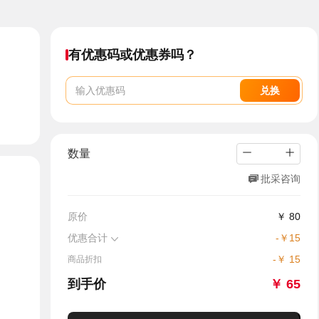
有优惠码或优惠券吗？
兑换
数量
批采咨询
原价
￥
80
。
优惠合计
-
￥
15
-
￥
15
商品折扣
到手价
￥
65