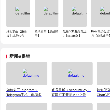
绝地求生【廉价
壁纸引擎【成品账
战锤40K:星际战士
Pixiv高级会员
版】成品账号
号】
2【steam版】成
月【成品账号
品账号
新闻&促销
如何多开Telegram？
账号星球（AccountBoy）
如何便
Telegram手机、电脑多账
官网打不开怎么办？最新
ChatGP
号登录及运营指南
访问说明
格、方