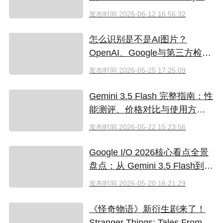
些爆款必追？（附国内超划算
发布时间
2026-06-12 16:56:32
看剧指南）
怎么识别是不是AI图片？
OpenAI、Google与第三方检测
工具对比
发布时间
2026-05-25 17:25:09
Gemini 3.5 Flash 完整指南：性
能测评、价格对比与使用方法
（2026）
发布时间
2026-05-22 15:23:56
Google I/O 2026核心看点全景
盘点：从 Gemini 3.5 Flash到全
新AI智能体生态
发布时间
2026-05-20 16:21:29
《怪奇物语》新衍生剧来了！
Stranger Things: Tales From