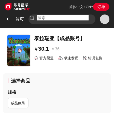
订单
简体中文
/
CNY
首页
泰拉瑞亚【成品账号】
30.1
￥
36
￥
官方渠道
极速发货
错误包换
选择商品
规格
成品账号